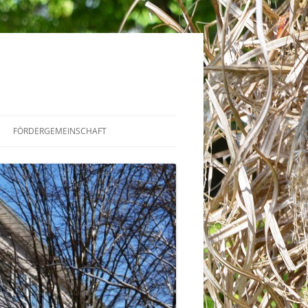
FÖRDERGEMEINSCHAFT
WIR ÜBER UNS
MITGLIEDSCHAFT &
UNTERSTÜTZUNG
DIREKT SPENDEN
PROJEKTE UND AKTIONEN