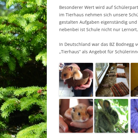
Besonderer Wert wird auf Schülerpart
im Tierhaus nehmen sich unsere Schül
gestalten Aufgaben eigenständig und 
nebenbei ist Schule nicht nur Lernort
In Deutschland war das BZ Bodnegg vo
„Tierhaus“ als Angebot für Schülerinne