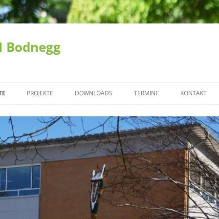
 Bodnegg
TE
PROJEKTE
DOWNLOADS
TERMINE
KONTAKT
TGEMEINSCHAFTEN (FZG)
OHNE WIR KEIN ICH
NE FREIZEIT (OF)
DER KLASSENRAT
VORWORT
 FIT FÜR DIE ZUKUNFT
SOZIALES ENGAGEMENT
STREITSCHLICHTER
GRUNDSCHULE
ASSEN
NAMIBIAKIDS
GS PAUSENSTREITSCHLICHTER
WERKREALSCHULE
 LERNPLATTFORM
SCHULGARTEN
BUSBEGLEITER
REALSCHULE
N UND FORDERN
GSB
SCHULSANITÄTER